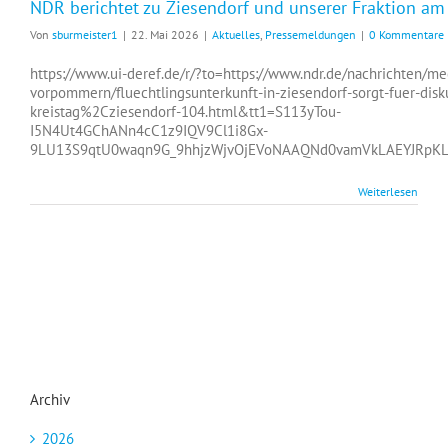
NDR berichtet zu Ziesendorf und unserer Fraktion am
Von
sburmeister1
|
22. Mai 2026
|
Aktuelles
,
Pressemeldungen
|
0 Kommentare
https://www.ui-deref.de/r/?to=https://www.ndr.de/nachrichten/m
vorpommern/fluechtlingsunterkunft-in-ziesendorf-sorgt-fuer-disk
kreistag%2Cziesendorf-104.html&tt1=S113yTou-
I5N4Ut4GChANn4cC1z9IQV9Cl1i8Gx-
9LU13S9qtU0waqn9G_9hhjzWjvOjEVoNAAQNd0vamVkLAEYJRpKL
Weiterlesen
Archiv
2026