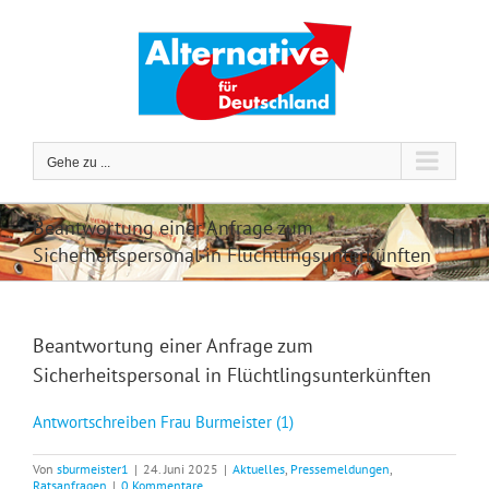
Zum
Inhalt
springen
Gehe zu ...
Beantwortung einer Anfrage zum
Sicherheitspersonal in Flüchtlingsunterkünften
Beantwortung einer Anfrage zum
Sicherheitspersonal in Flüchtlingsunterkünften
Antwortschreiben Frau Burmeister (1)
Von
sburmeister1
|
24. Juni 2025
|
Aktuelles
,
Pressemeldungen
,
Ratsanfragen
|
0 Kommentare