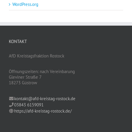
WordPress.org
KONTAKT
AfD Kreistagsfraktion Rostock
Öffnungszeiten: nach Vereinbarung
Gleviner Straße 7
18273 Güstrow
kontakt@afd-kreistag-rostock.de
03843 6159091
https://afd-kreistag-rostock.de/