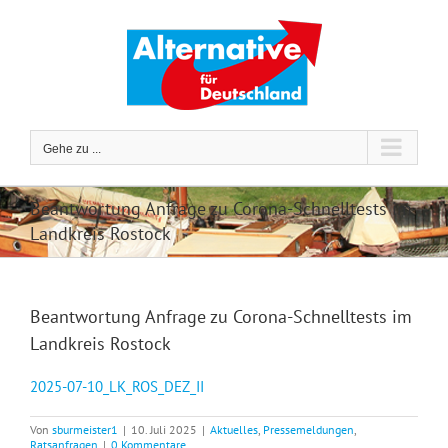
Zum
Inhalt
springen
Gehe zu ...
Beantwortung Anfrage zu Corona-Schnelltests im
Landkreis Rostock
Beantwortung Anfrage zu Corona-Schnelltests im
Landkreis Rostock
2025-07-10_LK_ROS_DEZ_II
Von
sburmeister1
|
10. Juli 2025
|
Aktuelles
,
Pressemeldungen
,
Ratsanfragen
|
0 Kommentare