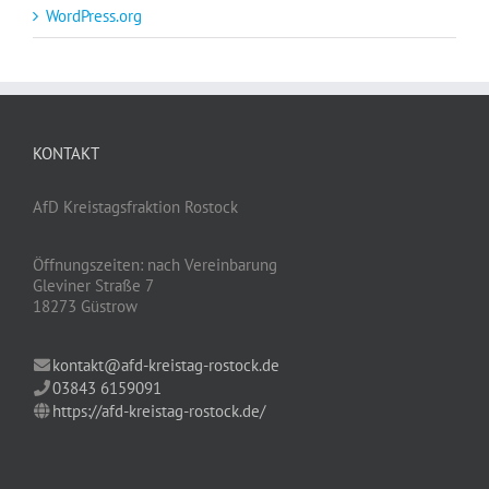
WordPress.org
KONTAKT
AfD Kreistagsfraktion Rostock
Öffnungszeiten: nach Vereinbarung
Gleviner Straße 7
18273 Güstrow
kontakt@afd-kreistag-rostock.de
03843 6159091
https://afd-kreistag-rostock.de/